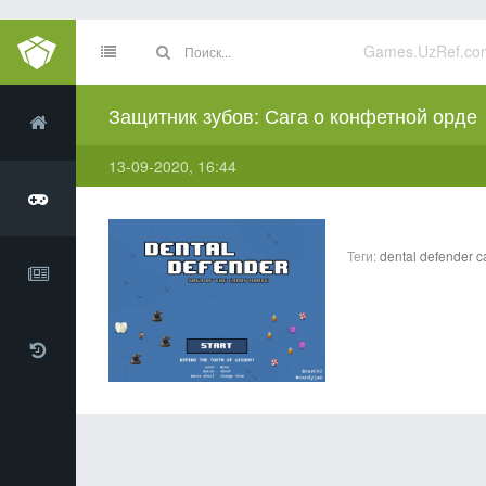
Games.UzRef.co
Защитник зубов: Сага о конфетной орде
13-09-2020, 16:44
Теги:
dental
defender
c