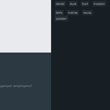
dental
duck
hunt
invasion
tetris
плитки
числа
шахмат
едакции запрещена!