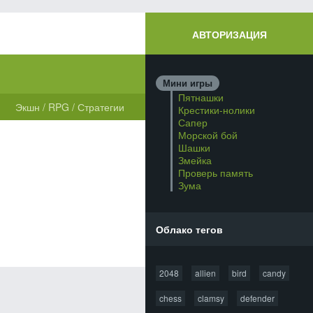
АВТОРИЗАЦИЯ
Мини игры
Пятнашки
Экшн
/
RPG
/
Стратегии
Крестики-нолики
Сапер
Морской бой
Шашки
Змейка
Проверь память
Зума
Облако тегов
2048
allien
bird
candy
chess
clamsy
defender