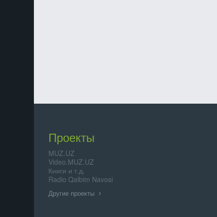
Проекты
MUZ.UZ
Video.MUZ.UZ
Книги и т.д.
Radio Qalbim Navosi
Другие проекты