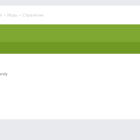
m
»
Игры
» Стратегии
andy