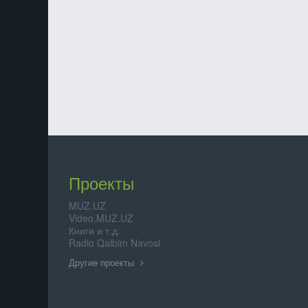
Проекты
MUZ.UZ
Video.MUZ.UZ
Книги и т.д.
Radio Qalbim Navosi
Другие проекты