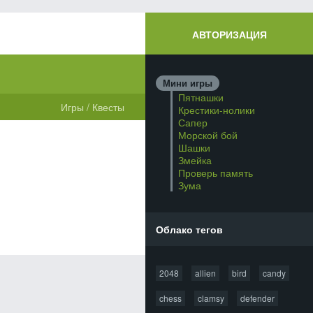
АВТОРИЗАЦИЯ
Мини игры
Пятнашки
Игры
/
Квесты
Крестики-нолики
Сапер
Морской бой
Шашки
Змейка
Проверь память
Зума
Облако тегов
2048
allien
bird
candy
chess
clamsy
defender