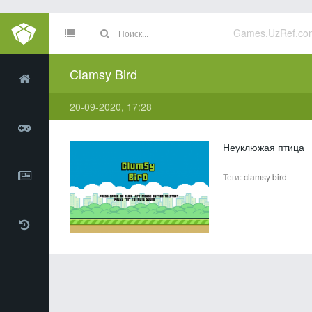
Games.UzRef.co
Clamsy Bird
20-09-2020, 17:28
Неуклюжая птица
Теги:
clamsy
bird