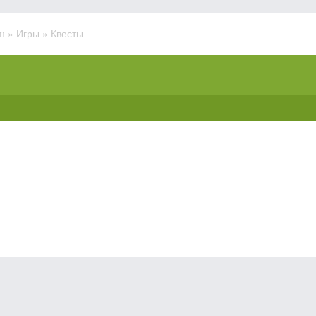
m
»
Игры
» Квесты