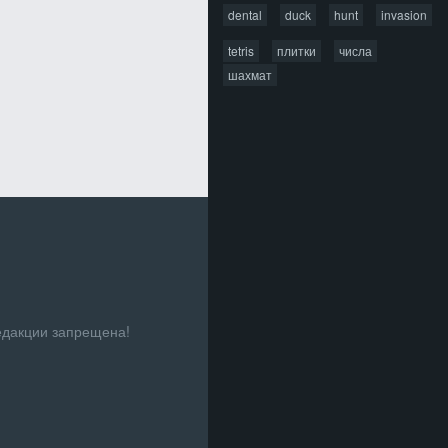
dental
duck
hunt
invasion
tetris
плитки
числа
шахмат
едакции запрещена!